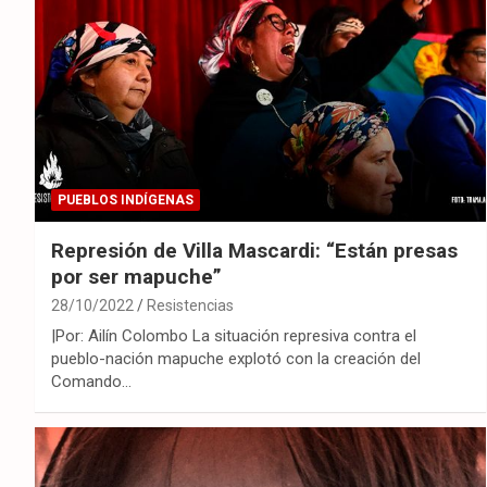
PUEBLOS INDÍGENAS
Represión de Villa Mascardi: “Están presas
por ser mapuche”
28/10/2022
Resistencias
|Por: Ailín Colombo La situación represiva contra el
pueblo-nación mapuche explotó con la creación del
Comando…