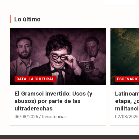
de
entradas
Lo último
BATALLA CULTURAL
ESCENARIO
El Gramsci invertido: Usos (y
Latinoam
abusos) por parte de las
etapa, ¿
ultraderechas
militanc
06/08/2026
Resistencias
02/08/2026