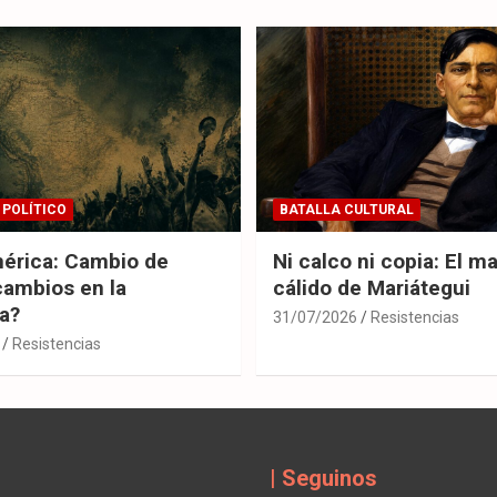
 POLÍTICO
BATALLA CULTURAL
érica: Cambio de
Ni calco ni copia: El m
cambios en la
cálido de Mariátegui
ia?
31/07/2026
Resistencias
Resistencias
| Seguinos