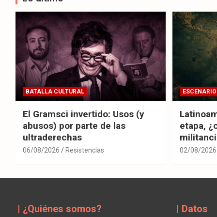
BATALLA CULTURAL
ESCENARIO
El Gramsci invertido: Usos (y
Latinoam
abusos) por parte de las
etapa, ¿
ultraderechas
militanc
06/08/2026
Resistencias
02/08/2026
| ¿Quiénes somos?
| Datos