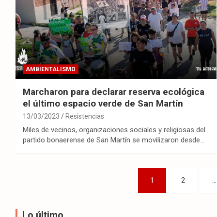
AMBIENTALISMO
Marcharon para declarar reserva ecológica
el último espacio verde de San Martín
13/03/2023
Resistencias
Miles de vecinos, organizaciones sociales y religiosas del
partido bonaerense de San Martín se movilizaron desde…
Paginación
1
2
…
de
entradas
Lo último