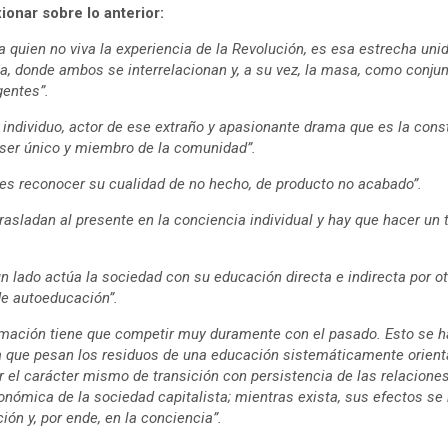
xionar sobre lo anterior:
ara quien no viva la experiencia de la Revolución, es esa estrecha uni
sa, donde ambos se interrelacionan y, a su vez, la masa, como conjun
gentes”.
 al individuo, actor de ese extraño y apasionante drama que es la con
 ser único y miembro de la comunidad”.
 es reconocer su cualidad de no hecho, de producto no acabado”.
rasladan al presente en la conciencia individual y hay que hacer un 
un lado actúa la sociedad con su educación directa e indirecta por ot
de autoeducación”.
mación tiene que competir muy duramente con el pasado. Esto se ha
la que pesan los residuos de una educación sistemáticamente orient
r el carácter mismo de transición con persistencia de las relacione
nómica de la sociedad capitalista; mientras exista, sus efectos se 
ión y, por ende, en la conciencia”.