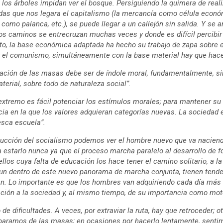
e los árboles impidan ver el bosque. Persiguiendo la quimera de reali
as que nos legara el capitalismo (la mercancía como célula económi
 como palanca, etc.), se puede llegar a un callejón sin salida. Y se ar
 los caminos se entrecruzan muchas veces y donde es difícil percib
nto, la base económica adaptada ha hecho su trabajo de zapa sobre e
r el comunismo, simultáneamente con la base material hay que hace
zación de las masas debe ser de índole moral, fundamentalmente, sin
aterial, sobre todo de naturaleza social”.
xtremo es fácil potenciar los estímulos morales; para mantener su 
cia en la que los valores adquieran categorías nuevas. La sociedad 
esca escuela”.
trucción del socialismo podemos ver el hombre nuevo que va nacien
a estarlo nunca ya que el proceso marcha paralelo al desarrollo de
los cuya falta de educación los hace tener el camino solitario, a l
un dentro de este nuevo panorama de marcha conjunta, tienen tend
. Lo importante es que los hombres van adquiriendo cada día más 
ción a la sociedad y, al mismo tiempo, de su importancia como mot
 de dificultades. A veces, por extraviar la ruta, hay que retroceder; o
paramos de las masas; en ocasiones por hacerlo lentamente, sentim