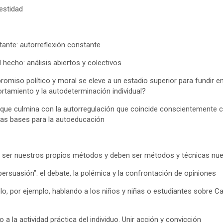
estidad
ante: autorreflexión constante
l hecho: análisis abiertos y colectivos
omiso político y moral se eleve a un estadio superior para fundir e
ortamiento y la autodeterminación individual?
que culmina con la autorregulación que coincide conscientemente c
 las bases para la autoeducación
 ser nuestros propios métodos y deben ser métodos y técnicas nue
“persuasión”: el debate, la polémica y la confrontación de opiniones
mplo, por ejemplo, hablando a los niños y niñas o estudiantes sobre 
 a la actividad práctica del individuo. Unir acción y convicción