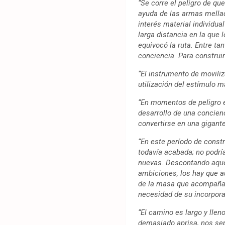
“Se corre el peligro de qu
ayuda de las armas mellad
interés material individual
larga distancia en la que
equivocó la ruta. Entre ta
conciencia. Para construi
“El instrumento de movili
utilización del estímulo m
“En momentos de peligro e
desarrollo de una concien
convertirse en una gigant
“En este período de cons
todavía acabada; no podrí
nuevas. Descontando aquel
ambiciones, los hay que a
de la masa que acompañan
necesidad de su incorpora
“El camino es largo y lleno
demasiado aprisa, nos se