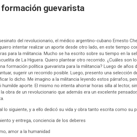
 formación guevarista
esinato del revolucionario, el médico argentino-cubano Ernesto Ch
quiero intentar realizar un aporte desde otro lado, en este tiempo 
s para la militancia. Mucho se ha escrito sobre su tiempo en la sel
cuelita de La Higuera. Quiero plantear otro recorrido. ¿Cuáles son l
na formación política guevarista para la militancia? Luego de años de
puntuar, sugerir un recorrido posible. Luego, presento una selección d
ficar lo dicho. Me imagino a la militancia leyendo estos párrafos, pe
 humilde aporte. El mismo no intenta ahorrar horas silla al lector, s
 la obra de un revolucionario que además era un excelente pensador,
sta.
 lo siguiente, y a ello dedicó su vida y obra tanto escrita como su p
iento y entrega, conciencia de los deberes
mo, amor a la humanidad