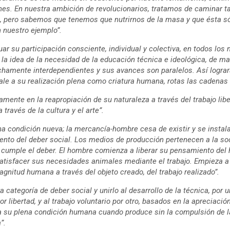
ones. En nuestra ambición de revolucionarios, tratamos de caminar 
s, pero sabemos que tenemos que nutrirnos de la masa y que ésta s
n nuestro ejemplo”.
uar su participación consciente, individual y colectiva, en todos lo
 a la idea de la necesidad de la educación técnica e ideológica, de 
hamente interdependientes y sus avances son paralelos. Así logrará
vale a su realización plena como criatura humana, rotas las cadenas 
amente en la reapropiación de su naturaleza a través del trabajo lib
través de la cultura y el arte”.
una condición nueva; la mercancía-hombre cesa de existir y se insta
ento del deber social. Los medios de producción pertenecen a la so
e cumple el deber. El hombre comienza a liberar su pensamiento del
atisfacer sus necesidades animales mediante el trabajo. Empieza a 
gnitud humana a través del objeto creado, del trabajo realizado”.
a categoría de deber social y unirlo al desarrollo de la técnica, por u
 libertad, y al trabajo voluntario por otro, basados en la apreciació
 su plena condición humana cuando produce sin la compulsión de la
”.