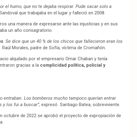
por el humo, que no te dejaba respirar. Pude sacar solo a
andoval que trabajaba en el lugar y falleció en 2008.
eros una manera de expresarse ante las injusticias y en sus
ejaba un año consagratorio.
es
. Se dice que un 40 % de los chicos que fallecieron eran los
ó Raúl Morales, padre de Sofía, víctima de Cromañón.
pacio alquilado por el empresario Omar Chaban y tenía
ntraron gracias a la
complicidad política, policial y
 y no entraban. Los bomberos mucho tampoco querían entrar.
y los fui a buscar”,
expresó Santiago Batea, sobreviviente.
en octubre de 2022 se aprobó el proyecto de expropiación de
a.