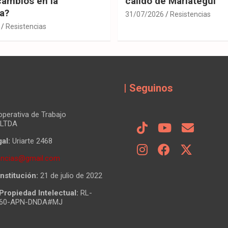
cambios en la
cálido de Mariátegui
ia?
31/07/2026
Resistencias
Resistencias
| Seguinos
perativa de Trabajo
 LTDA
al:
Uriarte 2468
tencias@gmail.com
nstitución:
21 de julio de 2022
Propiedad Intelectual:
RL-
860-APN-DNDA#MJ