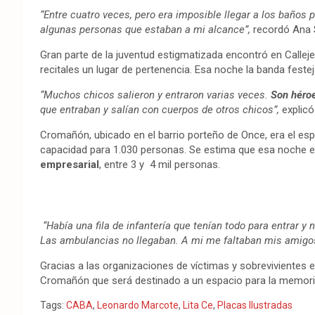
“Entre cuatro veces, pero era imposible llegar a los baños 
algunas personas que estaban a mi alcance”,
recordó Ana S
Gran parte de la juventud estigmatizada encontró en Callej
recitales un lugar de pertenencia. Esa noche la banda fest
“Muchos chicos salieron y entraron varias veces.
Son héro
que entraban y salían con cuerpos de otros chicos”,
explic
Cromañón, ubicado en el barrio porteño de Once, era el es
capacidad para 1.030 personas. Se estima que esa noche e
empresarial
, entre 3 y 4 mil personas.
“Había una fila de infantería que tenían todo para entrar
Las ambulancias no llegaban. A mi me faltaban mis amigos 
Gracias a las organizaciones de víctimas y sobrevivientes 
Cromañón que será destinado a un espacio para la memori
Tags:
CABA
,
Leonardo Marcote
,
Lita Ce
,
Placas Ilustradas