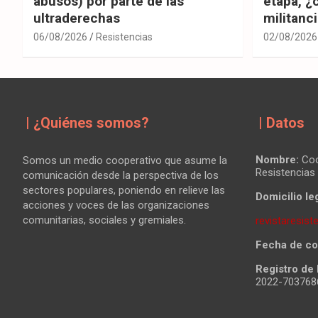
abusos) por parte de las
etapa, ¿
ultraderechas
militanc
06/08/2026
Resistencias
02/08/2026
| ¿Quiénes somos?
| Datos
Nombre:
Coo
Somos un medio cooperativo que asume la
Resistencias
comunicación desde la perspectiva de los
sectores populares, poniendo en relieve las
Domicilio leg
acciones y voces de las organizaciones
comunitarias, sociales y gremiales.
revistaresis
Fecha de co
Registro de 
2022-70376