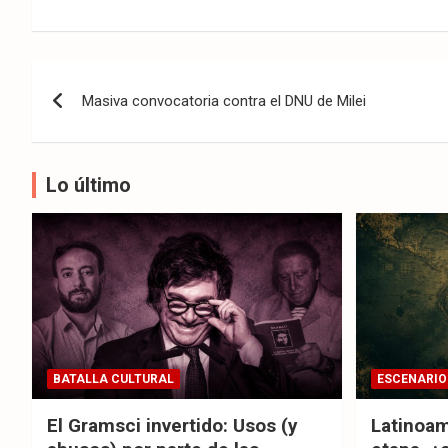
Navegación
Masiva convocatoria contra el DNU de Milei
de
entradas
Lo último
BATALLA CULTURAL
ESCENARIO
El Gramsci invertido: Usos (y
Latinoam