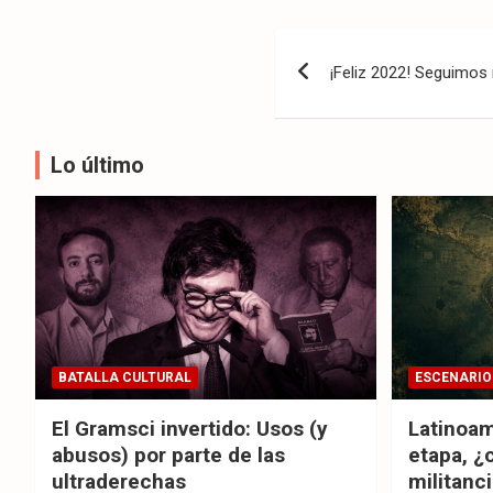
Navegación
¡Feliz 2022! Seguimos 
de
entradas
Lo último
BATALLA CULTURAL
ESCENARIO
El Gramsci invertido: Usos (y
Latinoam
abusos) por parte de las
etapa, ¿
ultraderechas
militanc