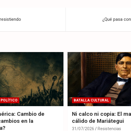
resistiendo
¿Qué pasa con
 POLÍTICO
BATALLA CULTURAL
érica: Cambio de
Ni calco ni copia: El m
cambios en la
cálido de Mariátegui
ia?
31/07/2026
Resistencias