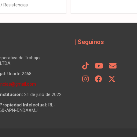
Resistencias
| Seguinos
perativa de Trabajo
 LTDA
al:
Uriarte 2468
tencias@gmail.com
nstitución:
21 de julio de 2022
Propiedad Intelectual:
RL-
860-APN-DNDA#MJ