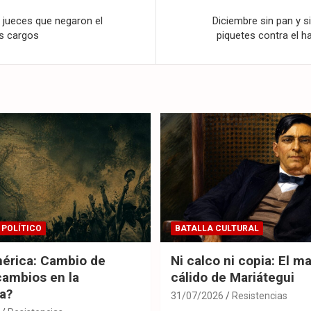
 jueces que negaron el
Diciembre sin pan y si
us cargos
piquetes contra el 
 POLÍTICO
BATALLA CULTURAL
érica: Cambio de
Ni calco ni copia: El m
cambios en la
cálido de Mariátegui
ia?
31/07/2026
Resistencias