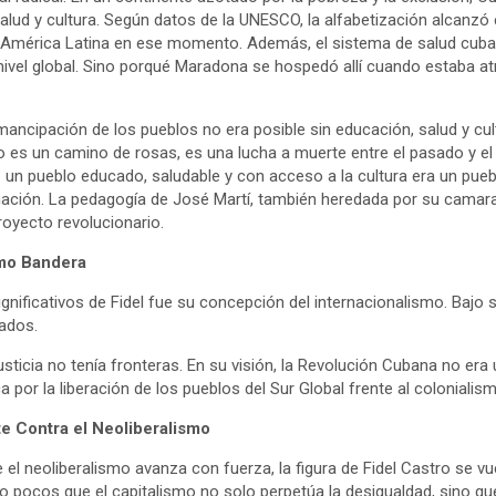
alud y cultura. Según datos de la UNESCO, la alfabetización alcanzó
n América Latina en ese momento. Además, el sistema de salud cubano
 nivel global. Sino porqué Maradona se hospedó allí cuando estaba a
.
mancipación de los pueblos no era posible sin educación, salud y c
 es un camino de rosas, es una lucha a muerte entre el pasado y el f
 un pueblo educado, saludable y con acceso a la cultura era un pueb
nación. La pedagogía de José Martí, también heredada por su camar
royecto revolucionario.
omo Bandera
nificativos de Fidel fue su concepción del internacionalismo. Bajo 
ados.
 justicia no tenía fronteras. En su visión, la Revolución Cubana no er
a por la liberación de los pueblos del Sur Global frente al colonialism
te Contra el Neoliberalismo
el neoliberalismo avanza con fuerza, la figura de Fidel Castro se v
o pocos que el capitalismo no solo perpetúa la desigualdad, sino qu