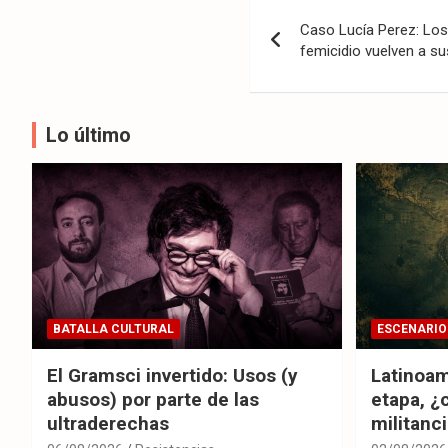
Navegación
Caso Lucía Perez: Los
de
femicidio vuelven a s
entradas
Lo último
BATALLA CULTURAL
ESCENARIO
El Gramsci invertido: Usos (y
Latinoam
abusos) por parte de las
etapa, ¿
ultraderechas
militanc