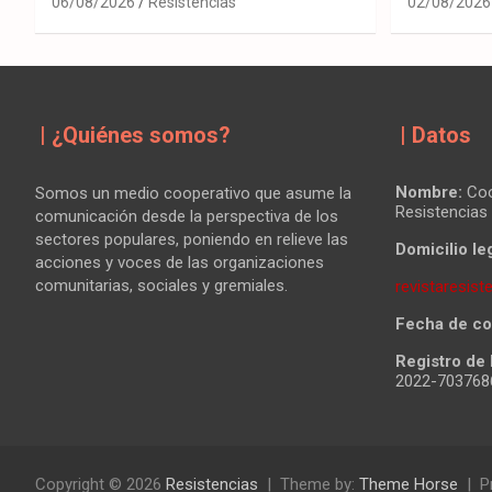
06/08/2026
Resistencias
02/08/2026
| ¿Quiénes somos?
| Datos
Nombre:
Coo
Somos un medio cooperativo que asume la
Resistencias
comunicación desde la perspectiva de los
sectores populares, poniendo en relieve las
Domicilio leg
acciones y voces de las organizaciones
comunitarias, sociales y gremiales.
revistaresis
Fecha de co
Registro de 
2022-70376
Copyright © 2026
Resistencias
Theme by:
Theme Horse
P