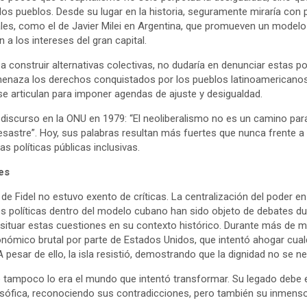
e los pueblos. Desde su lugar en la historia, seguramente miraría con
ales, como el de Javier Milei en Argentina, que promueven un modelo
 a los intereses del gran capital.
a a construir alternativas colectivas, no dudaría en denunciar estas 
menaza los derechos conquistados por los pueblos latinoamericanos
se articulan para imponer agendas de ajuste y desigualdad.
 discurso en la ONU en 1979: “El neoliberalismo no es un camino par
sastre”. Hoy, sus palabras resultan más fuertes que nunca frente a 
s políticas públicas inclusivas.
es
de Fidel no estuvo exento de críticas. La centralización del poder en 
des políticas dentro del modelo cubano han sido objeto de debates d
ituar estas cuestiones en su contexto histórico. Durante más de m
nómico brutal por parte de Estados Unidos, que intentó ahogar cualq
A pesar de ello, la isla resistió, demostrando que la dignidad no se n
ro tampoco lo era el mundo que intentó transformar. Su legado debe
ilosófica, reconociendo sus contradicciones, pero también su inmenso