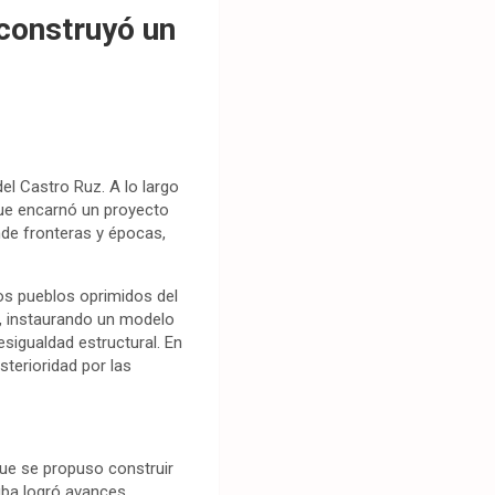
 construyó un
el Castro Ruz. A lo largo
 que encarnó un proyecto
ende fronteras y épocas,
los pueblos oprimidos del
a, instaurando un modelo
sigualdad estructural. En
terioridad por las
 que se propuso construir
Cuba logró avances