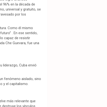
 el 96% en la década de
, universal y gratuito, se
travesado por los
ultura. Como él mismo
uturo” . En ese sentido,
lo capaz de resistir
ada Che Guevara, fue una
su liderazgo, Cuba envió
a un fenómeno aislado, sino
o y el capitalismo.
uelve más relevante que
e destruye los vínculos