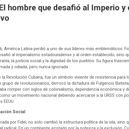
 El hombre que desafió al Imperio y
ivo
6, América Latina perdió a uno de sus líderes más emblemáticos: Fid
desafió al imperialismo estadounidense y al orden establecido, sino
anía, la justicia social y la dignidad de los pueblos. Su figura trasci
mada y odiada, pero nunca ignorada.
 de la Revolución Cubana, fue un símbolo viviente de resistencia para 
n grupo de revolucionarios, derrocó la dictadura de Fulgencio Batist
entaba romper con siglos de colonialismo, dependencia económica y de
 como un movimiento nacional debiendo acercarse a la URSS con pos
s EEUU.
ación Social
rada por Fidel, no solo cambió la estructura política de la isla, sino
al radical. En un continente azotado por la pobreza y la exclusión, 