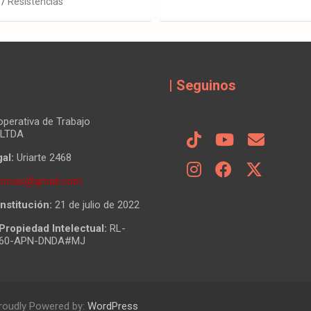
Resistencias
| Seguinos
perativa de Trabajo
 LTDA
al:
Uriarte 2468
tencias@gmail.com
nstitución:
21 de julio de 2022
Propiedad Intelectual:
RL-
860-APN-DNDA#MJ
roudly Powered by:
WordPress