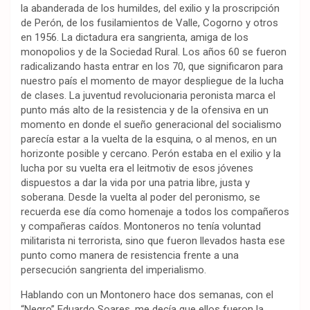
la abanderada de los humildes, del exilio y la proscripción
de Perón, de los fusilamientos de Valle, Cogorno y otros
en 1956. La dictadura era sangrienta, amiga de los
monopolios y de la Sociedad Rural. Los años 60 se fueron
radicalizando hasta entrar en los 70, que significaron para
nuestro país el momento de mayor despliegue de la lucha
de clases. La juventud revolucionaria peronista marca el
punto más alto de la resistencia y de la ofensiva en un
momento en donde el sueño generacional del socialismo
parecía estar a la vuelta de la esquina, o al menos, en un
horizonte posible y cercano. Perón estaba en el exilio y la
lucha por su vuelta era el leitmotiv de esos jóvenes
dispuestos a dar la vida por una patria libre, justa y
soberana. Desde la vuelta al poder del peronismo, se
recuerda ese día como homenaje a todos los compañeros
y compañeras caídos. Montoneros no tenía voluntad
militarista ni terrorista, sino que fueron llevados hasta ese
punto como manera de resistencia frente a una
persecución sangrienta del imperialismo.
Hablando con un Montonero hace dos semanas, con el
“Negro” Eduardo Soares, me decía que ellos fueron la