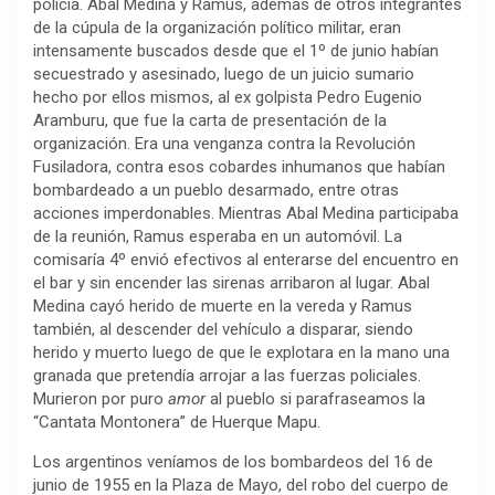
policía. Abal Medina y Ramus, además de otros integrantes
de la cúpula de la organización político militar, eran
intensamente buscados desde que el 1º de junio habían
secuestrado y asesinado, luego de un juicio sumario
hecho por ellos mismos, al ex golpista Pedro Eugenio
Aramburu, que fue la carta de presentación de la
organización. Era una venganza contra la Revolución
Fusiladora, contra esos cobardes inhumanos que habían
bombardeado a un pueblo desarmado, entre otras
acciones imperdonables. Mientras Abal Medina participaba
de la reunión, Ramus esperaba en un automóvil. La
comisaría 4º envió efectivos al enterarse del encuentro en
el bar y sin encender las sirenas arribaron al lugar. Abal
Medina cayó herido de muerte en la vereda y Ramus
también, al descender del vehículo a disparar, siendo
herido y muerto luego de que le explotara en la mano una
granada que pretendía arrojar a las fuerzas policiales.
Murieron por puro
amor
al pueblo si parafraseamos la
“Cantata Montonera” de Huerque Mapu.
Los argentinos veníamos de los bombardeos del 16 de
junio de 1955 en la Plaza de Mayo, del robo del cuerpo de