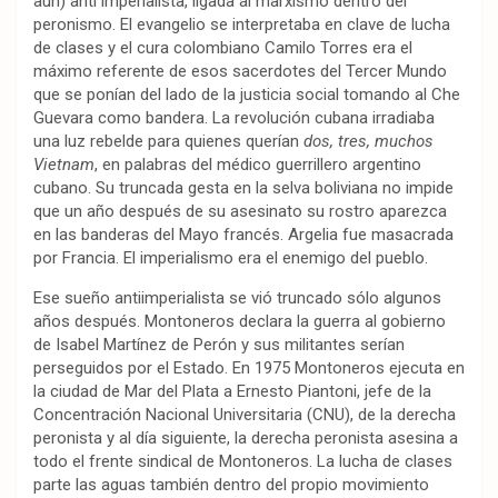
aún) anti imperialista, ligada al marxismo dentro del
peronismo. El evangelio se interpretaba en clave de lucha
de clases y el cura colombiano Camilo Torres era el
máximo referente de esos sacerdotes del Tercer Mundo
que se ponían del lado de la justicia social tomando al Che
Guevara como bandera. La revolución cubana irradiaba
una luz rebelde para quienes querían
dos, tres, muchos
Vietnam
, en palabras del médico guerrillero argentino
cubano. Su truncada gesta en la selva boliviana no impide
que un año después de su asesinato su rostro aparezca
en las banderas del Mayo francés. Argelia fue masacrada
por Francia. El imperialismo era el enemigo del pueblo.
Ese sueño antiimperialista se vió truncado sólo algunos
años después. Montoneros declara la guerra al gobierno
de Isabel Martínez de Perón y sus militantes serían
perseguidos por el Estado. En 1975 Montoneros ejecuta en
la ciudad de Mar del Plata a Ernesto Piantoni, jefe de la
Concentración Nacional Universitaria (CNU), de la derecha
peronista y al día siguiente, la derecha peronista asesina a
todo el frente sindical de Montoneros. La lucha de clases
parte las aguas también dentro del propio movimiento