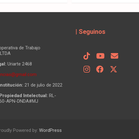
| Seguinos
perativa de Trabajo
 LTDA
al:
Uriarte 2468
tencias@gmail.com
nstitución:
21 de julio de 2022
Propiedad Intelectual:
RL-
860-APN-DNDA#MJ
roudly Powered by:
WordPress