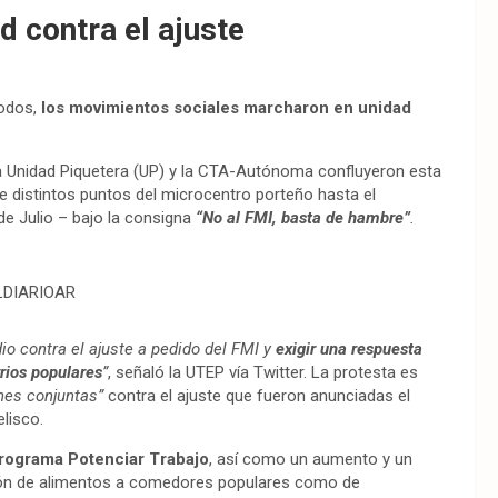
 contra el ajuste
Todos,
los movimientos sociales marcharon en unidad
a Unidad Piquetera (UP) y la CTA-Autónoma confluyeron esta
 distintos puntos del microcentro porteño hasta el
 de Julio – bajo la consigna
“No al FMI, basta de hambre”
.
LDIARIOAR
io contra el ajuste a pedido del FMI y
exigir una respuesta
rios populares
”
, señaló la UTEP vía Twitter. La protesta es
nes conjuntas”
contra el ajuste que fueron anunciadas el
lisco.
programa Potenciar Trabajo
, así como un aumento y un
visión de alimentos a comedores populares como de