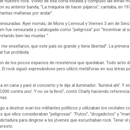
 nuestro rock. Volvió de esa corta estadía y compuso las letras m
n su anterior banda, “La máquina de hacer pájaros”, cantaba, en 197
 tantas mañanas por andar”.
ensuradas: Ayer nomás, de Moris y Lernoud y Viernes 3 am de Serú G
am fue censurada y catalogada como “peligrosa” por “Incentivar al suic
pretando bien las muelas “.
 me enseñaron, que este país es grande y tiene libertad”. La primera
al fue prohibida.
ron de los pocos espacios de resistencia que quedaban. Todo acto de
. El rock siguió expresándose pero utilizó metáforas en sus letras p
ca en cana y paré el concierto y le dije al iluminador: ‘Iluminá ahí’. Y
 5.000 contra uno’. Y no se la llevó”, contó Charly haciendo referenc
rias.
go a destruir eran los militantes políticos y utilizaban los recitales 
s que ellos consideraban “peligrosas”. “Putos”, “drogadictos” y “ma
a dictadura para dirigirse a lxs jóvenes que escuchaban rock. Tener el
rresto.