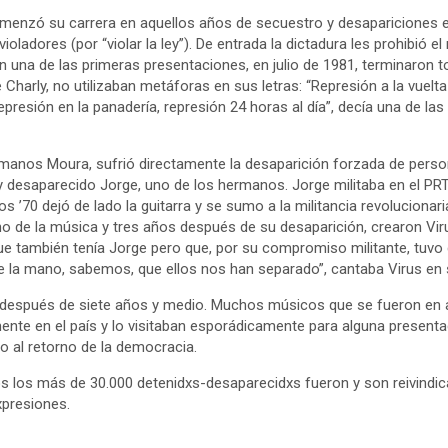
menzó su carrera en aquellos años de secuestro y desapariciones 
ladores (por “violar la ley”). De entrada la dictadura les prohibió e
n una de las primeras presentaciones, en julio de 1981, terminaron 
e Charly, no utilizaban metáforas en sus letras: “Represión a la vuelt
represión en la panadería, represión 24 horas al día”, decía una de la
rmanos Moura, sufrió directamente la desaparición forzada de pers
 desaparecido Jorge, uno de los hermanos. Jorge militaba en el PR
 ’70 dejó de lado la guitarra y se sumo a la militancia revolucionar
no de la música y tres años después de su desaparición, crearon Vir
 también tenía Jorge pero que, por su compromiso militante, tuvo q
e la mano, sabemos, que ellos nos han separado”, cantaba Virus en su
fin después de siete años y medio. Muchos músicos que se fueron e
vamente en el país y lo visitaban esporádicamente para alguna present
yo al retorno de la democracia.
os los más de 30.000 detenidxs-desaparecidxs fueron y son reivindic
xpresiones.