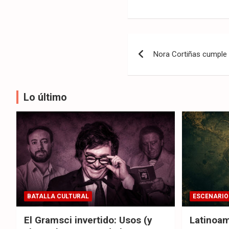
Navegación
Nora Cortiñas cumple
de
entradas
Lo último
BATALLA CULTURAL
ESCENARIO
El Gramsci invertido: Usos (y
Latinoam