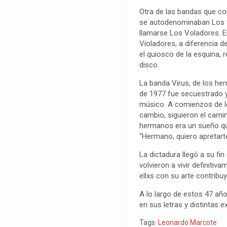
Otra de las bandas que co
se autodenominaban Los vio
llamarse Los Voladores. E
Violadores, a diferencia d
el quiosco de la esquina, 
disco.
La banda Virus, de los he
de 1977 fue secuestrado y
músico. A comienzos de los
cambio, siguieron el cami
hermanos era un sueño que
“Hermano, quiero apretart
La dictadura llegó a su 
volvieron a vivir definiti
ellxs con su arte contribu
A lo largo de estos 47 añ
en sus letras y distintas e
Tags:
Leonardo Marcote