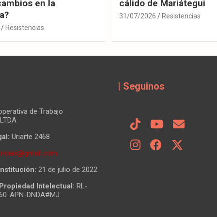
cambios en la
cálido de Mariátegui
ia?
31/07/2026
Resistencias
Resistencias
| Seguinos
perativa de Trabajo
 LTDA
al:
Uriarte 2468
tencias@gmail.com
nstitución:
21 de julio de 2022
Propiedad Intelectual:
RL-
860-APN-DNDA#MJ