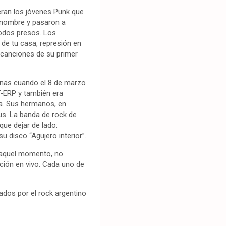
eran los jóvenes Punk que
l nombre y pasaron a
todos presos. Los
a de tu casa, represión en
s canciones de su primer
onas cuando el 8 de marzo
T-ERP y también era
ia. Sus hermanos, en
us. La banda de rock de
ue dejar de lado:
 disco “Agujero interior”.
n aquel momento, no
ación en vivo. Cada uno de
ados por el rock argentino