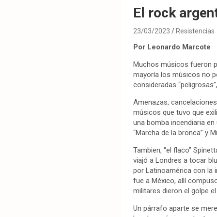
El rock argen
23/03/2023
Resistencias
Por Leonardo Marcote
Muchos músicos fueron per
mayoría los músicos no pe
consideradas “peligrosas”, 
Amenazas, cancelaciones d
músicos que tuvo que exili
una bomba incendiaria en 
“Marcha de la bronca” y Mi
Tambien, “el flaco” Spine
viajó a Londres a tocar bl
por Latinoamérica con la i
fue a México, allí compus
militares dieron el golpe 
Un párrafo aparte se mere