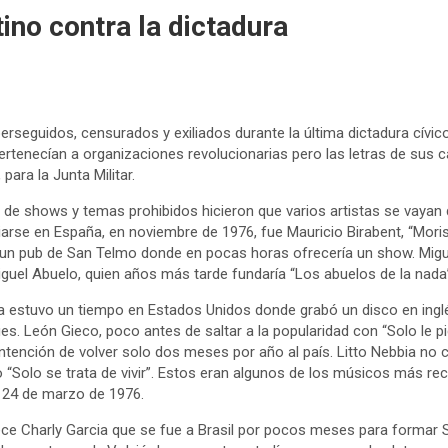
tino contra la dictadura
seguidos, censurados y exiliados durante la última dictadura cívico-
rtenecían a organizaciones revolucionarias pero las letras de sus 
para la Junta Militar.
e shows y temas prohibidos hicieron que varios artistas se vayan d
arse en España, en noviembre de 1976, fue Mauricio Birabent, “Moris”
un pub de San Telmo donde en pocas horas ofrecería un show. Miguel
guel Abuelo, quien años más tarde fundaría “Los abuelos de la nada”,
tta estuvo un tiempo en Estados Unidos donde grabó un disco en inglé
ues. León Gieco, poco antes de saltar a la popularidad con “Solo le pi
ntención de volver solo dos meses por año al país. Litto Nebbia no c
o “Solo se trata de vivir”. Estos eran algunos de los músicos más r
el 24 de marzo de 1976.
ce Charly Garcia que se fue a Brasil por pocos meses para formar S