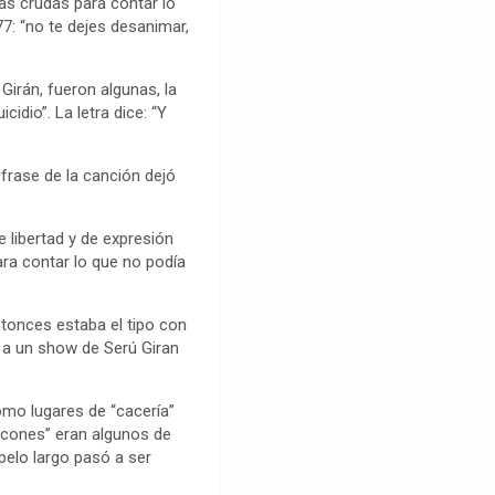
ás crudas para contar lo
7: “no te dejes desanimar,
irán, fueron algunas, la
idio”. La letra dice: “Y
 frase de la canción dejó
 libertad y de expresión
ara contar lo que no podía
 entonces estaba el tipo con
ia a un show de Serú Giran
como lugares de “cacería”
ricones” eran algunos de
 pelo largo pasó a ser