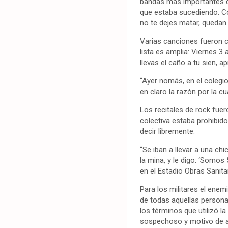
bandas más importantes de
que estaba sucediendo. Co
no te dejes matar, quedan
Varias canciones fueron c
lista es amplia: Viernes 3 
llevas el caño a tu sien, a
“Ayer nomás, en el colegio
en claro la razón por la cu
Los recitales de rock fue
colectiva estaba prohibido
decir libremente.
“Se iban a llevar a una chi
la mina, y le digo: ‘Somos
en el Estadio Obras Sanita
Para los militares el enemi
de todas aquellas persona
los términos que utilizó l
sospechoso y motivo de a