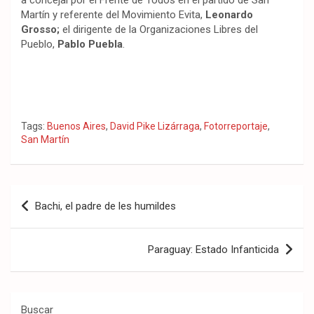
a concejal por el Frente de Todos en el partido de San
Martín y referente del Movimiento Evita,
Leonardo
Grosso;
el dirigente de la Organizaciones Libres del
Pueblo,
Pablo Puebla
.
Tags:
Buenos Aires
,
David Pike Lizárraga
,
Fotorreportaje
,
San Martín
Navegación
Bachi, el padre de les humildes
de
entradas
Paraguay: Estado Infanticida
Buscar