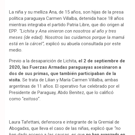
La niña y su melliza Ana, de 15 años, son hijas de la presa
política paraguaya Carmen Villalba, detenida hace 18 años
mientras integraba el partido Patria Libre, que dio origen al
EPP
. “Lichita y Ana vinieron con nosotros al año y tres
meses (de edad). Nosotros las cuidamos porque la mamá
está en la cárcel”,
explicó su abuela consultada por este
medio.
Previo a la desaparición de Lichita,
el 2 de septiembre de
2020, las Fuerzas Armadas paraguayas asesinaron a
dos de sus primas, que también participaban de la
visita.
Se trata de Lilian y María Carmen Villalba, ambas
argentinas de 11 años. El operativo fue celebrado por el
Presidente de Paraguay, Abdo Benitez, que lo calificó
como “
exitoso
“.
Laura Tafettani, defensora e integrante de la Gremial de
Abogadxs, que lleva el caso de las niñas, explicó que
“no
han dado acceso a las causas, es que
no han avanzado en