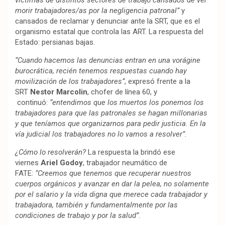
víctimas de distintos sectores de trabajo cansados de ver
morir trabajadores/as por la negligencia patronal”
y
cansados de reclamar y denunciar ante la SRT, que es el
organismo estatal que controla las ART. La respuesta del
Estado: persianas bajas.
“Cuando hacemos las denuncias entran en una vorágine
burocrática, recién tenemos respuestas cuando hay
movilización de los trabajadores”
, expresó frente a la
SRT
Nestor Marcolin
, chofer de línea 60, y
continuó:
“entendimos que los muertos los ponemos los
trabajadores para que las patronales se hagan millonarias
y que teníamos que organizarnos para pedir justicia. En la
vía judicial los trabajadores no lo vamos a resolver”.
¿Cómo lo resolverán?
La respuesta la brindó ese
viernes
Ariel Godoy
, trabajador neumático de
FATE:
“Creemos que tenemos que recuperar nuestros
cuerpos orgánicos y avanzar en dar la pelea, no solamente
por el salario y la vida digna que merece cada trabajador y
trabajadora, también y fundamentalmente por las
condiciones de trabajo y por la salud”
.