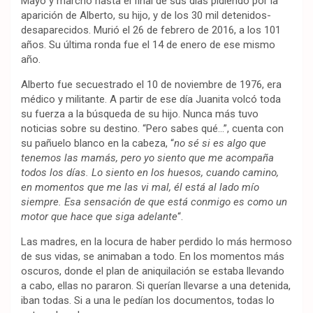
Mayo y marchó hasta el final de sus días pidiendo por la
aparición de Alberto, su hijo, y de los 30 mil detenidos-
desaparecidos. Murió el 26 de febrero de 2016, a los 101
años. Su última ronda fue el 14 de enero de ese mismo
año.
Alberto fue secuestrado el 10 de noviembre de 1976, era
médico y militante. A partir de ese día Juanita volcó toda
su fuerza a la búsqueda de su hijo. Nunca más tuvo
noticias sobre su destino. “Pero sabes qué…”, cuenta con
su pañuelo blanco en la cabeza, “
no sé si es algo que
tenemos las mamás, pero yo siento que me acompaña
todos los días. Lo siento en los huesos, cuando camino,
en momentos que me las vi mal, él está al lado mío
siempre. Esa sensación de que está conmigo es como un
motor que hace que siga adelante
“.
Las madres, en la locura de haber perdido lo más hermoso
de sus vidas, se animaban a todo. En los momentos más
oscuros, donde el plan de aniquilación se estaba llevando
a cabo, ellas no pararon. Si querían llevarse a una detenida,
iban todas. Si a una le pedían los documentos, todas lo