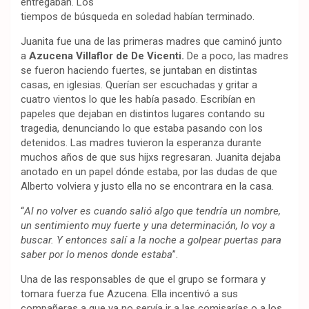
entregaban. Los
tiempos de búsqueda en soledad habían terminado.
Juanita fue una de las primeras madres que caminó junto
a
Azucena Villaflor de De Vicenti.
De a poco, las madres
se fueron haciendo fuertes, se juntaban en distintas
casas, en iglesias. Querían ser escuchadas y gritar a
cuatro vientos lo que les había pasado. Escribían en
papeles que dejaban en distintos lugares contando su
tragedia, denunciando lo que estaba pasando con los
detenidos. Las madres tuvieron la esperanza durante
muchos años de que sus hijxs regresaran. Juanita dejaba
anotado en un papel dónde estaba, por las dudas de que
Alberto volviera y justo ella no se encontrara en la casa.
“
Al no volver es cuando salió algo que tendría un nombre,
un sentimiento muy fuerte y una determinación, lo voy a
buscar. Y entonces salí a la noche a golpear puertas para
saber por lo menos donde estaba
”.
Una de las responsables de que el grupo se formara y
tomara fuerza fue Azucena. Ella incentivó a sus
compañeras a que ya no servía ir a las comisarías o a los