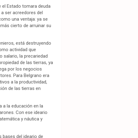
ue el Estado tomara deuda
r a ser acreedores del
 como una ventaja: ya se
 más cierto de arruinar su
enieros, está destruyendo
como actividad que
 salario, la precariedad
propiedad de las tierras, ya
juega por los negocios
ctores. Para Belgrano era
tivos a la productividad,
ón de las tierras en
a a la educación en la
varones. Con ese ideario
atemática y náutica y
s bases del ideario de