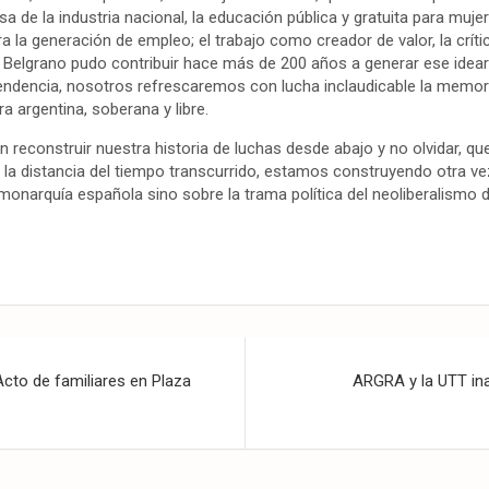
a de la industria nacional, la educación pública y gratuita para muj
a la generación de empleo; el trabajo como creador de valor, la crític
 Belgrano pudo contribuir hace más de 200 años a generar ese idea
endencia, nosotros refrescaremos con lucha inclaudicable la memor
a argentina, soberana y libre.
n reconstruir nuestra historia de luchas desde abajo y no olvidar, q
 la distancia del tiempo transcurrido, estamos construyendo otra ve
a monarquía española sino sobre la trama política del neoliberalismo 
 Acto de familiares en Plaza
ARGRA y la UTT in