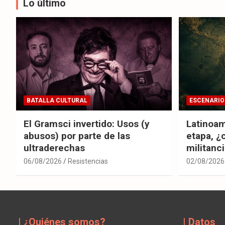
Lo último
BATALLA CULTURAL
ESCENARIO
El Gramsci invertido: Usos (y
Latinoam
abusos) por parte de las
etapa, ¿
ultraderechas
militanc
06/08/2026
Resistencias
02/08/2026
| ¿Quiénes somos?
| Datos