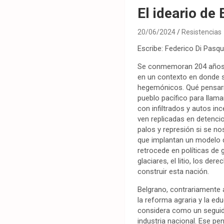
El ideario de
20/06/2024
Resistencias
Escribe: Federico Di Pasqu
Se conmemoran 204 años d
en un contexto en donde s
hegemónicos. Qué pensaría
pueblo pacífico para llamar
con infiltrados y autos in
ven replicadas en detenci
palos y represión si se no
que implantan un modelo de
retrocede en políticas de g
glaciares, el litio, los de
construir esta nación.
Belgrano, contrariamente a
la reforma agraria y la e
considera como un seguido
industria nacional. Ese pe