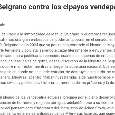
 Belgrano contra los cipayos vendep
ale
el Paso a la Inmortalidad de Manuel Belgrano y queremos recuper
ufrimos una gran embestida del poder antipopular en el senado, en l
 Belgrano en un 2024 que va por el lado contrario al ideario de May
le terrorista y golpista, saliendo a cazar literalmente a estudiantes, 
cendiados para justificar la represión; cuando las escenas de crueld
ones, causas, balas de goma, gases, discursos de la Ministra de S
s ocurre manifestar mientras entregan la soberanía nacional. Qué sen
 país en donde no se puede estudiar, se destruye la industria, se re
énero. Mientras, adentro rifaban nuestra vida, la de nuestros hijos y 
rechos civiles y políticos, la historia, la memoria de los próceres y la 
l ideario de los vendepatria actuales, bregaba por el pleno desarrollo
ducación de hombres y mujeres por igual, adelantándose a su tiempo. 
r del pensamiento fisiócrata y del liberalismo de Adam Smith, veló
nsamiento está en las antípodas del de Milei y sus lacayos, que quie