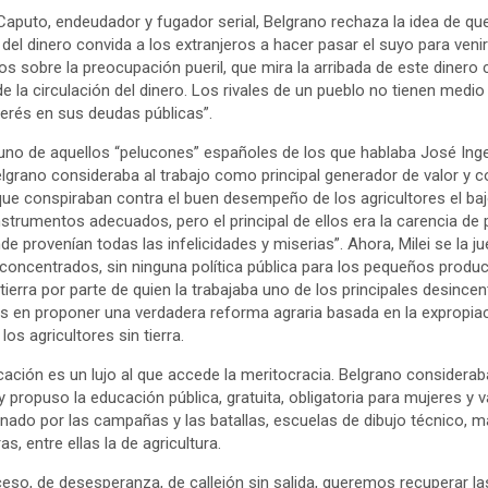
 Caputo, endeudador y fugador serial, Belgrano rechaza la idea de q
s del dinero convida a los extranjeros a hacer pasar el suyo para veni
 sobre la preocupación pueril, que mira la arribada de este dinero
de la circulación del dinero. Los rivales de un pueblo no tienen medio
terés en sus deudas públicas”.
 uno de aquellos “pelucones” españoles de los que hablaba José Ing
elgrano consideraba al
trabajo como principal generador de valor y 
que conspiraban contra el buen desempeño de los agricultores el bajo
 instrumentos adecuados, pero el principal de ellos era la carencia de 
de provenían todas las infelicidades y miserias”. Ahora, Milei se la 
 concentrados, sin ninguna política pública para los pequeños produ
 tierra por parte de quien la trabajaba uno de los principales desincen
os en proponer una verdadera reforma agraria basada en la expropiaci
os agricultores sin tierra.
cación es un lujo al que accede la meritocracia. Belgrano considerab
y propuso la educación pública, gratuita, obligatoria para mujeres y 
anado por las campañas y las batallas, escuelas de dibujo técnico, m
s, entre ellas la de agricultura.
eso, de desesperanza, de callejón sin salida, queremos recuperar la