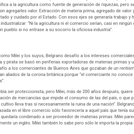
tifica a la agricultura como fuente de generación de riquezas, pero 
in agregarles valor. Extracción de materia prima, agregado de valor
tado y cuidado por el Estado. Con esos ejes se generaría trabajo y h
 industrializar: “Ni la agricultura ni el comercio serían, casi en ningún
un pueblo si no entrase a su socorro la oficiosa industria”.
como Milei y los suyos, Belgrano desafío a los intereses comerciales 
ta y pirata se basó en periferias exportadoras de materias primas y u
afío a los comerciantes de Buenos Aires que gozaban de un rent
eran aliados de la corona británica porque “el comerciante no conoce m
s”.
bía ser proteccionista, pero Milei, más de 200 años después, quiere v
tación de mercancías que impide el consumo de las del país, o que p
ultivo lleva tras sí necesariamente la ruina de una nación”. Belgrano
basada en el libre comercio sólo favorecería a aquel país que tenía su
 quedaría condenado a ser proveedor de materias primas. Milei par
nte un inglés. Milei también lo sabe pero sólo le importa la propia bi