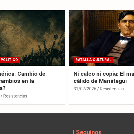
 POLÍTICO
BATALLA CULTURAL
érica: Cambio de
Ni calco ni copia: El m
cambios en la
cálido de Mariátegui
ia?
31/07/2026
Resistencias
Resistencias
| Seguinos