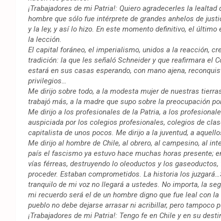
¡Trabajadores de mi Patria!: Quiero agradecerles la lealtad
hombre que sólo fue intérprete de grandes anhelos de justi
y la ley, y así lo hizo. En este momento definitivo, el últi
la lección.
El capital foráneo, el imperialismo, unidos a la reacción, 
tradición: la que les señaló Schneider y que reafirmara el
estará en sus casas esperando, con mano ajena, reconquist
privilegios…
Me dirijo sobre todo, a la modesta mujer de nuestras tierra
trabajó más, a la madre que supo sobre la preocupación por
Me dirijo a los profesionales de la Patria, a los profesiona
auspiciada por los colegios profesionales, colegios de cla
capitalista de unos pocos. Me dirijo a la juventud, a aquell
Me dirijo al hombre de Chile, al obrero, al campesino, al in
país el fascismo ya estuvo hace muchas horas presente; en 
vías férreas, destruyendo lo oleoductos y los gaseoductos, 
proceder. Estaban comprometidos. La historia los juzgará
tranquilo de mi voz no llegará a ustedes. No importa, la s
mi recuerdo será el de un hombre digno que fue leal con la 
pueblo no debe dejarse arrasar ni acribillar, pero tampoco 
¡Trabajadores de mi Patria!: Tengo fe en Chile y en su de