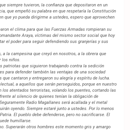
 que siempre tuvieron, la confianza que depositaron en un
cia, que empeñó su palabra en que respetaría la Constitución
mo en que yo pueda dirigirme a ustedes, espero que aprovechen
crearon el clima para que las Fuerzas Armadas rompieran su
 Comandante Araya, víctimas del mismo sector social que hoy
ar el poder para seguir defendiendo sus granjerías y sus
s, a la campesina que creyó en nosotros, a la obrera que
 los niños.
les patriotas que siguieron trabajando contra la sedición
ses para defender también las ventajas de una sociedad
os que cantaron y entregaron su alegría y espíritu de lucha.
telectual, a aquellos que serán perseguidos, porque en nuestro
los atentados terroristas, volando los puentes, cortando las
frente al silencio de quienes tenían la obligación de
…Seguramente Radio Magallanes será acallada y el metal
eguirán oyendo. Siempre estaré junto a ustedes. Por lo menos
Patria. El pueblo debe defenderse, pero no sacrificarse. El
puede humillarse.
stino. Superarán otros hombres este momento gris y amargo