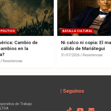
 POLÍTICO
BATALLA CULTURAL
érica: Cambio de
Ni calco ni copia: El m
cambios en la
cálido de Mariátegui
ia?
31/07/2026
Resistencias
Resistencias
| Seguinos
perativa de Trabajo
 LTDA