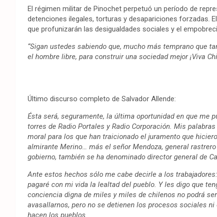
El régimen militar de Pinochet perpetuó un período de repr
detenciones ilegales, torturas y desapariciones forzadas. E
que profunizarán las desigualdades sociales y el empobrec
“Sigan ustedes sabiendo que, mucho más temprano que tar
el hombre libre, para construir una sociedad mejor ¡Viva Chil
Último discurso completo de Salvador Allende:
Ésta será, seguramente, la última oportunidad en que me p
torres de Radio Portales y Radio Corporación. Mis palabras 
moral para los que han traicionado el juramento que hiciero
almirante Merino… más el señor Mendoza, general rastrero q
gobierno, también se ha denominado director general de Ca
Ante estos hechos sólo me cabe decirle a los trabajadores: 
pagaré con mi vida la lealtad del pueblo. Y les digo que te
conciencia digna de miles y miles de chilenos no podrá ser
avasallarnos, pero no se detienen los procesos sociales ni c
hacen los pueblos.