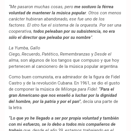
“Me pasaron muchas cosas, pero
me sostuvo la férrea
voluntad de mantener la música popular
. Otros con menos
carácter hubieran abandonado, ese fue uno de los
factores. El otro fue el sistema de la orquesta. Por ser una
cooperativa,
todos peleaban por su subsistencia, no era
sólo el director que peleaba por su nombre
”.
La Yumba, Gallo
Ciego
,
Recuerdo
,
Patético
,
Remembranzas
y
Desde el
alma
, son algunos de los tangos que compuso y que hoy
pertenecen al cancionero de la música popular argentina.
Como buen comunista, era admirador de la figura de Fidel
Castro y de la revolución Cubana. En 1961, se dio el gusto
de componer la música de
Milonga para Fidel
:
“Para el
gran Americano que nos enseñó a luchar por la dignidad
del hombre, por la patria y por el pan”
, decía una parte de
la letra.
“Lo que yo he llegado a ser por propia voluntad y también
con mi esfuerzo, se lo debo a todos mis compañeros de
trabajo
que, desde el año 39, estamos trabajando en el