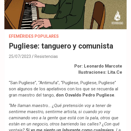
EFEMÉRIDES POPULARES
Pugliese: tanguero y comunista
25/07/2023
Resistencias
Por: Leonardo Marcote
Ilustraciones: Lita.Ce
“San Pugliese”, “Antimufa”, “Pugliese, Pugliese, Pugliese”
son algunos de los apelativos con los que se recuerda al
gran maestro del tango,
don Osvaldo Pedro Pugliese
.
“Me llaman maestro… ¿Qué pretensión voy a tener de
sentirme maestro, sentirme artista, si cuando yo voy
caminando veo a la gente que está con la pala, otros que
están en un negocio, otros barriendo las calles? ¿Con qué
ventaja?
Si yo me siento un laburante como cualquiera
. La